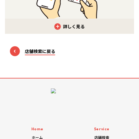
クレジットカード
店舗検索に戻る
「VISA」「MasterCard」「JCB」「AMERICAN EXPRESS」
「Diners Club」「銀聯（UnionPay）」など
電子マネー
「楽天Edy」「nanaco」「WAON」「QUIC Pay」
「Kitaca」「Suica」「PASMO」「TOICA」「manaca」
「ICOCA」「SUGOCA」「nimoca」「はやかけん」など
Home
Service
ホーム
店舗検索