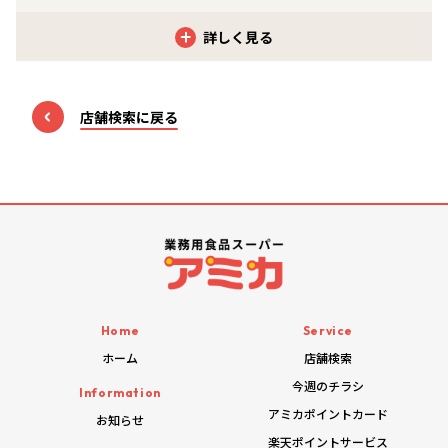
クレジットカード
店舗検索に戻る
「VISA」「MasterCard」「JCB」「AMERICAN EXPRESS」
「Diners Club」「銀聯（UnionPay）」など
電子マネー
「楽天Edy」「nanaco」「WAON」「QUIC Pay」
「Kitaca」「Suica」「PASMO」「TOICA」「manaca」
「ICOCA」「SUGOCA」「nimoca」「はやかけん」など
Home
Service
ホーム
店舗検索
今週のチラシ
Information
アミカポイントカード
お知らせ
QRコード決済
楽天ポイントサービス